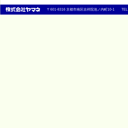
〒601-8316 京都市南区吉祥院池ノ内町10-1 TEL 07